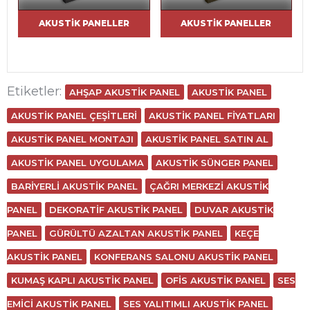
AKUSTIK PANELLER
AKUSTIK PANELLER
Etiketler:
AHŞAP AKUSTIK PANEL
AKUSTIK PANEL
AKUSTIK PANEL ÇEŞITLERI
AKUSTIK PANEL FIYATLARI
AKUSTIK PANEL MONTAJI
AKUSTIK PANEL SATIN AL
AKUSTIK PANEL UYGULAMA
AKUSTIK SÜNGER PANEL
BARIYERLI AKUSTIK PANEL
ÇAĞRI MERKEZI AKUSTIK
PANEL
DEKORATIF AKUSTIK PANEL
DUVAR AKUSTIK
PANEL
GÜRÜLTÜ AZALTAN AKUSTIK PANEL
KEÇE
AKUSTIK PANEL
KONFERANS SALONU AKUSTIK PANEL
KUMAŞ KAPLI AKUSTIK PANEL
OFIS AKUSTIK PANEL
SES
EMICI AKUSTIK PANEL
SES YALITIMLI AKUSTIK PANEL