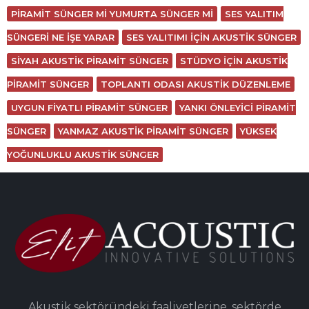
PIRAMIT SÜNGER MI YUMURTA SÜNGER MI
SES YALITIM
SÜNGERI NE IŞE YARAR
SES YALITIMI IÇIN AKUSTIK SÜNGER
SIYAH AKUSTIK PIRAMIT SÜNGER
STÜDYO IÇIN AKUSTIK
PIRAMIT SÜNGER
TOPLANTI ODASI AKUSTIK DÜZENLEME
UYGUN FIYATLI PIRAMIT SÜNGER
YANKI ÖNLEYICI PIRAMIT
SÜNGER
YANMAZ AKUSTIK PIRAMIT SÜNGER
YÜKSEK
YOĞUNLUKLU AKUSTIK SÜNGER
Akustik sektöründeki faaliyetlerine, sektörde