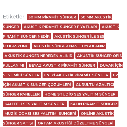
Etiketler:
30 MM PIRAMIT SÜNGER
50 MM AKUSTIK
SÜNGER
AKUSTIK PIRAMIT SÜNGER FIYATLARI
AKUSTIK
PIRAMIT SÜNGER NEDIR
AKUSTIK SÜNGER ILE SES
IZOLASYONU
AKUSTIK SÜNGER NASIL UYGULANIR
AKUSTIK SÜNGER NEREDEN ALINIR
AKUSTIK SÜNGER OFIS
KULLANIMI
BEYAZ AKUSTIK PIRAMIT SÜNGER
DUVAR IÇIN
SES EMICI SÜNGER
EN IYI AKUSTIK PIRAMIT SÜNGER
EV
IÇIN AKUSTIK SÜNGER ÇÖZÜMLERI
GÜRÜLTÜ AZALTICI
SÜNGER PANELLER
HOME STUDIO SES YALITIM SÜNGERI
KALITELI SES YALITIM SÜNGERI
KALIN PIRAMIT SÜNGER
MÜZIK ODASI SES YALITIMI SÜNGERI
ONLINE AKUSTIK
SÜNGER SATIŞI
ORTAM AKUSTIĞI DÜZELTME SÜNGERI