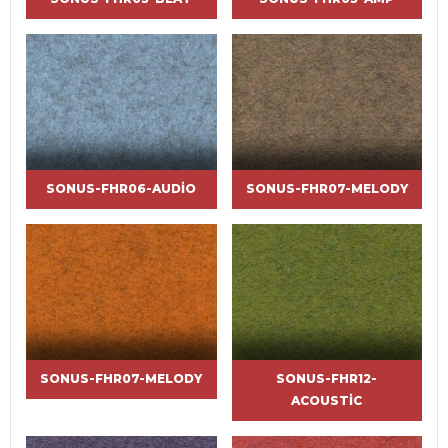
SONUS-FHR06-AUDIO
SONUS-FHR07-MELODY
SONUS-FHR07-MELODY
SONUS-FHR12-
ACOUSTIC