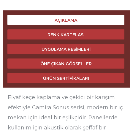
AÇIKLAMA
RENK KARTELASI
UYGULAMA RESIMLERI
ÖNE ÇIKAN GÖRSELLER
ÜRÜN SERTIFIKALARI
Elyaf keçe kaplama ve çekici bir karışım
efektiyle Camira Sonus serisi, modern bir iç
mekan için ideal bir eşlikçidir. Panellerde
kullanım için akustik olarak şeffaf bir