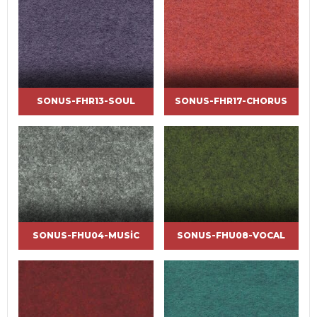
SONUS-FHR13-SOUL
SONUS-FHR17-CHORUS
SONUS-FHU04-MUSIC
SONUS-FHU08-VOCAL