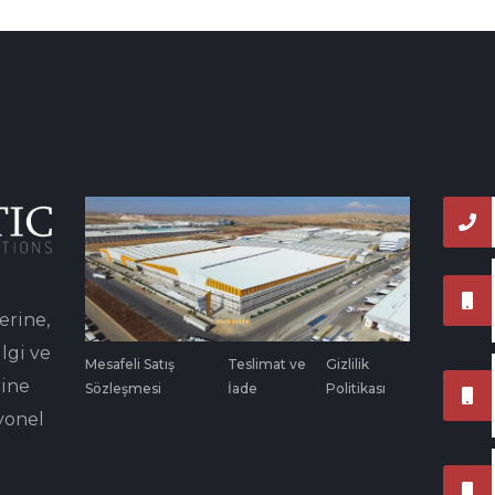
erine,
lgi ve
Mesafeli Satış
Teslimat ve
Gizlilik
rine
Sözleşmesi
İade
Politikası
yonel