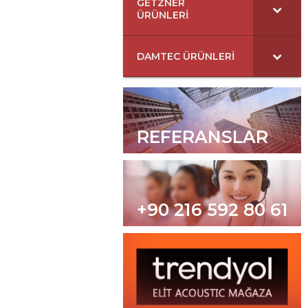
GETZNER
ÜRÜNLERI
DAMTEC ÜRÜNLERI
REFERANSLAR
+90 216 592 80 61