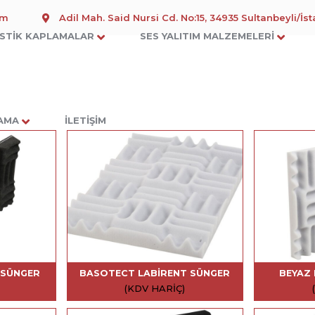
om
Adil Mah. Said Nursi Cd. No:15, 34935 Sultanbeyli/İs
STIK KAPLAMALAR
SES YALITIM MALZEMELERI
LAMA
İLETIŞIM
 SÜNGER
BASOTECT LABIRENT SÜNGER
BEYAZ 
(KDV HARIÇ)