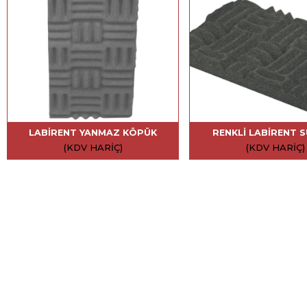
LABIRENT YANMAZ KÖPÜK
RENKLI LABIRENT 
(KDV HARIÇ)
(KDV HARIÇ)