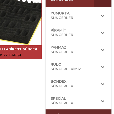
YUMURTA
SÜNGERLER
PIRAMIT
SÜNGERLER
YANMAZ
LI LABIRENT SÜNGER
SÜNGERLER
(KDV HARIÇ)
RULO
SÜNGERLERIMIZ
BONDEX
SÜNGERLER
SPECIAL
SÜNGERLER