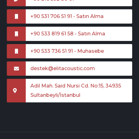
+90 531 706 51 91 - Satın Alma
+90 533 819 61 58 - Satın Alma
+90 533 736 51 91 - Muhasebe
destek@elitacoustic.com
Adil Mah. Said Nursi Cd. No:15, 34935
Sultanbeyli/İstanbul