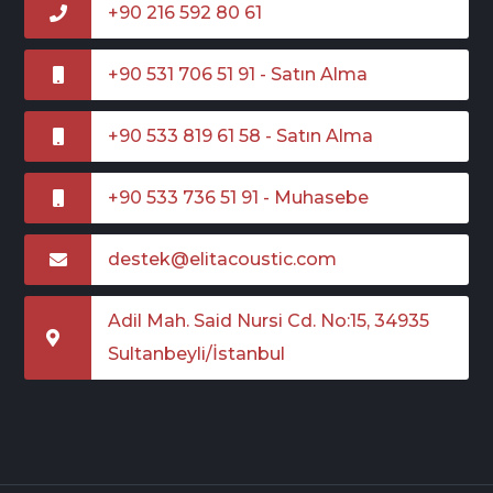
+90 216 592 80 61
+90 531 706 51 91 - Satın Alma
+90 533 819 61 58 - Satın Alma
+90 533 736 51 91 - Muhasebe
destek@elitacoustic.com
Adil Mah. Said Nursi Cd. No:15, 34935
Sultanbeyli/İstanbul