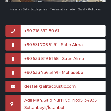
Mesafeli Satış Sözleşmesi
Teslimat ve İade
Gizlilik Politikası
+90 216 592 80 61
+90 531 706 51 91 - Satın Alma
+90 533 819 61 58 - Satın Alma
+90 533 736 51 91 - Muhasebe
destek@elitacoustic.com
Adil Mah. Said Nursi Cd. No:15, 34935
Sultanbeyli/İstanbul