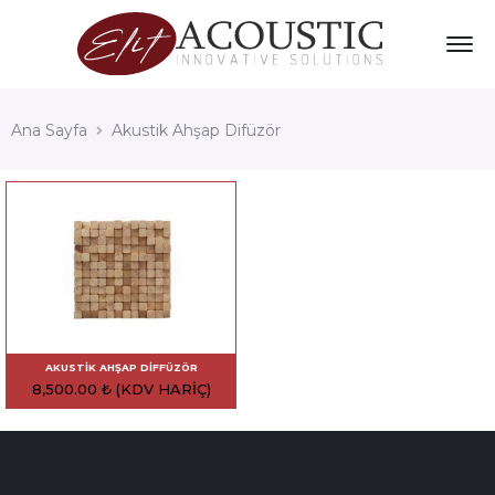
Ana Sayfa
Akustik Ahşap Difüzör
AKUSTIK AHŞAP DIFFÜZÖR
8,500.00
₺
(KDV HARIÇ)