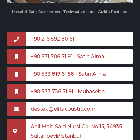
Mesafeli Satış Sözleşmesi
Teslimat ve İade
Gizlilik Politikası
+90 216 592 80 61
+90 531 706 51 91 - Satın Alma
+90 533 819 61 58 - Satın Alma
+90 533 736 51 91 - Muhasebe
destek@elitacoustic.com
Adil Mah. Said Nursi Cd. No:15, 34935
Sultanbeyli/İstanbul