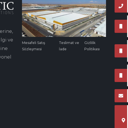
erine,
lgi ve
Mesafeli Satış
Teslimat ve
Gizlilik
rine
Sözleşmesi
İade
Politikası
yonel