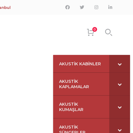
Facebook
Twitter
Instagram
LinkedIn
tanbul
Profile
Profile
Profile
Profile
0
AKUSTIK KABINLER
AKUSTIK
KAPLAMALAR
AKUSTIK
KUMAŞLAR
AKUSTIK
SÜNGERLER