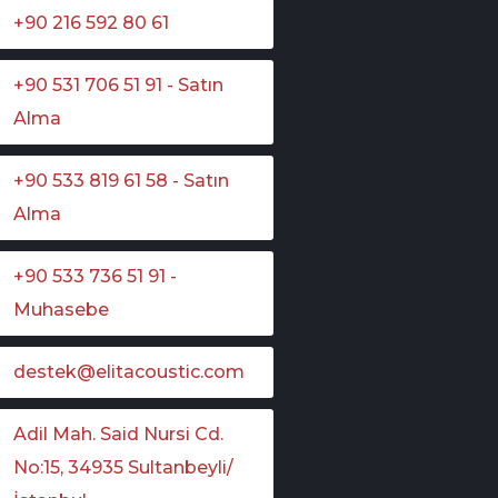
+90 216 592 80 61
+90 531 706 51 91 - Satın
Alma
+90 533 819 61 58 - Satın
Alma
+90 533 736 51 91 -
Muhasebe
destek@elitacoustic.com
Adil Mah. Said Nursi Cd.
No:15, 34935 Sultanbeyli/