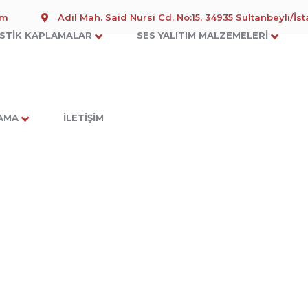
om
Adil Mah. Said Nursi Cd. No:15, 34935 Sultanbeyli/İs
STIK KAPLAMALAR
SES YALITIM MALZEMELERI
LAMA
İLETIŞIM