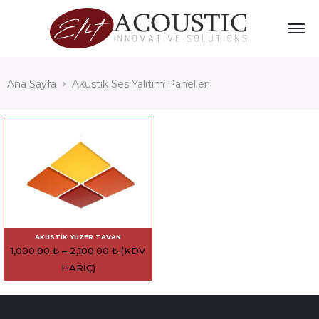
Ana Sayfa
Akustik Ses Yalıtım Panelleri
AKUSTIK YÜZER TAVAN
1,000.00
₺
–
2,100.00
₺
(KDV
HARIÇ)