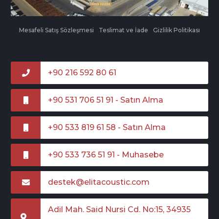
Mesafeli Satış Sözleşmesi
Teslimat ve İade
Gizlilik Politikası
+90 216 592 80 61
+90 531 706 51 91 - Satın Alma
+90 533 819 61 58 - Satın Alma
+90 533 736 51 91 - Muhasebe
destek@elitacoustic.com
Adil Mah. Said Nursi Cd. No:15, 34935