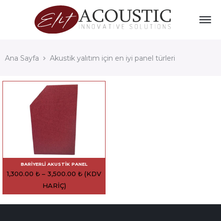
Ana Sayfa
Akustik yalıtım için en iyi panel türleri
BARIYERLI AKUSTIK PANEL
1,300.00
₺
–
3,500.00
₺
(KDV
HARIÇ)