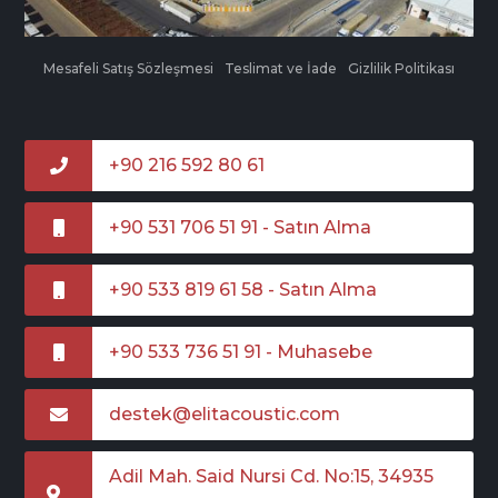
Mesafeli Satış Sözleşmesi
Teslimat ve İade
Gizlilik Politikası
+90 216 592 80 61
+90 531 706 51 91 - Satın Alma
+90 533 819 61 58 - Satın Alma
+90 533 736 51 91 - Muhasebe
destek@elitacoustic.com
Adil Mah. Said Nursi Cd. No:15, 34935