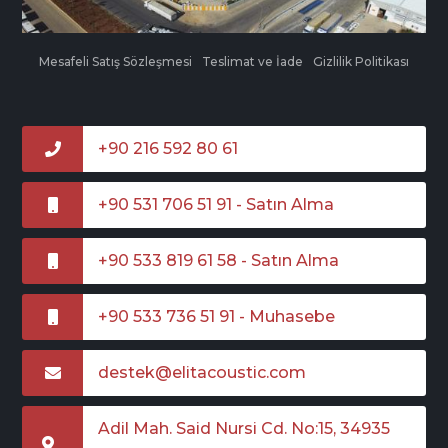
Mesafeli Satış Sözleşmesi
Teslimat ve İade
Gizlilik Politikası
+90 216 592 80 61
+90 531 706 51 91 - Satın Alma
+90 533 819 61 58 - Satın Alma
+90 533 736 51 91 - Muhasebe
destek@elitacoustic.com
Adil Mah. Said Nursi Cd. No:15, 34935