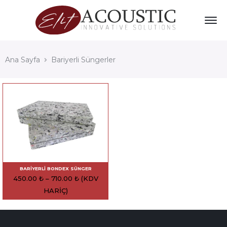
Ana Sayfa
Bariyerli Süngerler
BARIYERLI BONDEX SÜNGER
450.00
₺
–
710.00
₺
(KDV
HARIÇ)