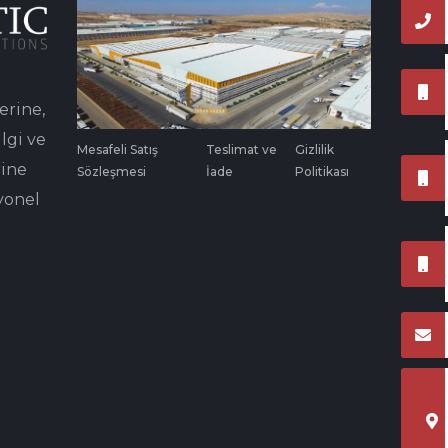
erine,
lgi ve
Mesafeli Satış
Teslimat ve
Gizlilik
rine
Sözleşmesi
İade
Politikası
yonel