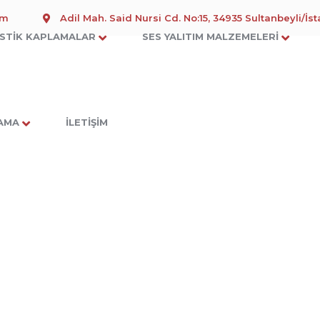
om
Adil Mah. Said Nursi Cd. No:15, 34935 Sultanbeyli/İs
STIK KAPLAMALAR
SES YALITIM MALZEMELERI
LAMA
İLETIŞIM