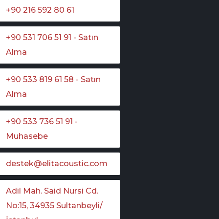
+90 216 592 80 61
+90 531 706 51 91 - Satın
Alma
+90 533 819 61 58 - Satın
Alma
+90 533 736 51 91 -
Muhasebe
destek@elitacoustic.com
Adil Mah. Said Nursi Cd.
No:15, 34935 Sultanbeyli/