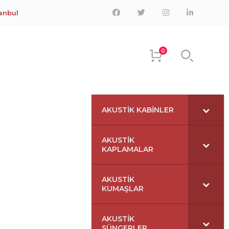
Facebook
Twitter
Instagram
LinkedIn
tanbul
Profile
Profile
Profile
Profile
0
AKUSTIK KABINLER
AKUSTIK
KAPLAMALAR
AKUSTIK
KUMAŞLAR
AKUSTIK
SÜNGERLER