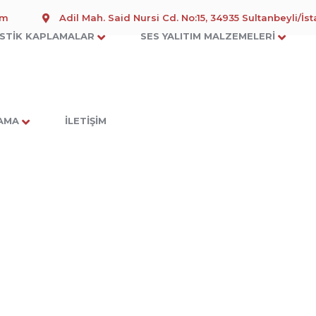
om
Adil Mah. Said Nursi Cd. No:15, 34935 Sultanbeyli/İs
STIK KAPLAMALAR
SES YALITIM MALZEMELERI
LAMA
İLETIŞIM