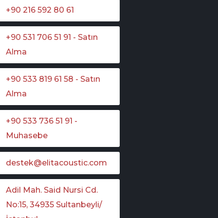
+90 216 592 80 61
+90 531 706 51 91 - Satın
Alma
+90 533 819 61 58 - Satın
Alma
+90 533 736 51 91 -
Muhasebe
destek@elitacoustic.com
Adil Mah. Said Nursi Cd.
No:15, 34935 Sultanbeyli/