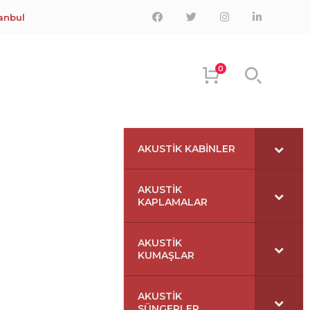
Facebook
Twitter
Instagram
LinkedIn
tanbul
Profile
Profile
Profile
Profile
0
AKUSTIK KABINLER
AKUSTIK
KAPLAMALAR
AKUSTIK
KUMAŞLAR
AKUSTIK
SÜNGERLER