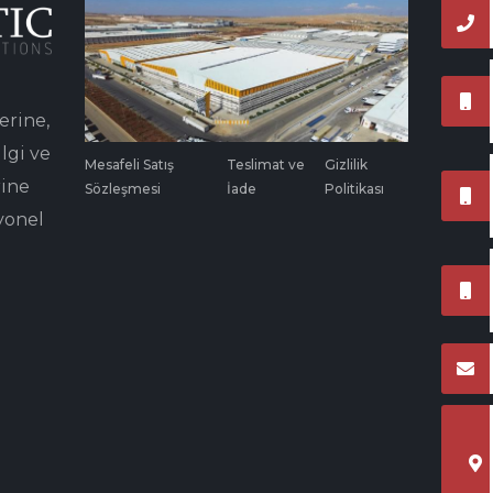
erine,
lgi ve
Mesafeli Satış
Teslimat ve
Gizlilik
rine
Sözleşmesi
İade
Politikası
yonel