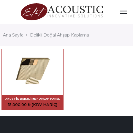
Ana Sayfa
Delikli Doğal Ahşap Kaplama
AKUSTIK DERZLI MDF AHŞAP PANEL
15,000.00
₺
(KDV HARIÇ)