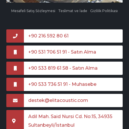
Mesafeli Satış Sözleşmesi
Teslimat ve İade
Gizlilik Politikası
+90 216 592 80 61
+90 531 706 51 91 - Satın Alma
+90 533 819 61 58 - Satın Alma
+90 533 736 51 91 - Muhasebe
destek@elitacoustic.com
Adil Mah. Said Nursi Cd. No:15, 34935
Sultanbeyli/İstanbul