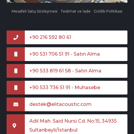
Mesafeli Satış Sözleşmesi
Teslimat ve İade
Gizlilik Politikası
+90 216 592 80 61
+90 531 706 51 91 - Satın Alma
+90 533 819 61 58 - Satın Alma
+90 533 736 51 91 - Muhasebe
destek@elitacoustic.com
Adil Mah. Said Nursi Cd. No:15, 34935
Sultanbeyli/İstanbul