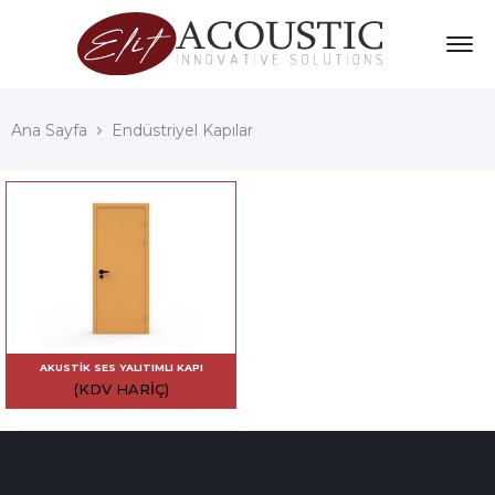
Ana Sayfa
Endüstriyel Kapılar
AKUSTIK SES YALITIMLI KAPI
(KDV HARIÇ)