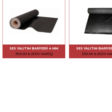
SES YALITIM BARIYERI 4 MM
SES YALITIM BARIYE
300.00
₺
(KDV HARIÇ)
330.00
₺
(KDV HA