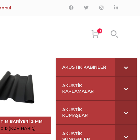
Facebook
Twitter
Instagram
LinkedIn
tanbul
Profile
Profile
Profile
Profile
0
AKUSTIK KABINLER
AKUSTIK
KAPLAMALAR
AKUSTIK
KUMAŞLAR
ITIM BARIYERI 3 MM
00
₺
(KDV HARIÇ)
AKUSTIK
SÜNGERLER