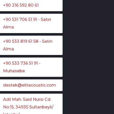
+90 216 592 80 61
+90 531 706 51 91 - Satın
Alma
+90 533 819 61 58 - Satın
Alma
+90 533 736 51 91 -
Muhasebe
destek@elitacoustic.com
Adil Mah. Said Nursi Cd.
No:15, 34935 Sultanbeyli/