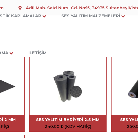
om
Adil Mah. Said Nursi Cd. No:15, 34935 Sultanbeyli/İs
STIK KAPLAMALAR
SES YALITIM MALZEMELERI
LAMA
İLETIŞIM
RI 2 MM
SES YALITIM BARIYERI 2.5 MM
SES YAL
RIÇ)
240.00
₺
(KDV HARIÇ)
250.