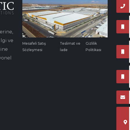
erine,
lgi ve
Mesafeli Satış
Teslimat ve
Gizlilik
rine
Sözleşmesi
İade
Politikası
yonel