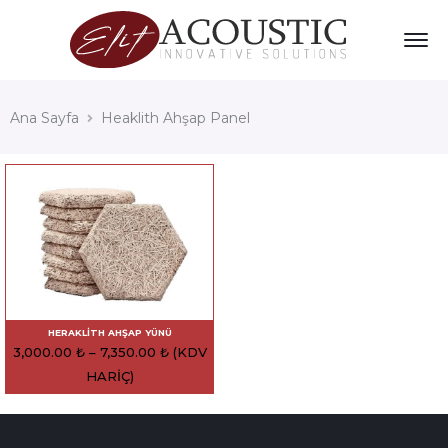
Ana Sayfa
Heaklith Ahşap Panel
HERAKLITH AHŞAP YÜNÜ
3,000.00
₺
–
7,350.00
₺
(KDV
HARIÇ)