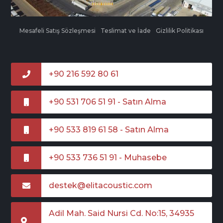
Mesafeli Satış Sözleşmesi
Teslimat ve İade
Gizlilik Politikası
+90 216 592 80 61
+90 531 706 51 91 - Satın Alma
+90 533 819 61 58 - Satın Alma
+90 533 736 51 91 - Muhasebe
destek@elitacoustic.com
Adil Mah. Said Nursi Cd. No:15, 34935