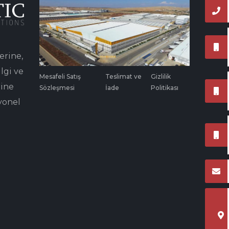
erine,
lgi ve
Mesafeli Satış
Teslimat ve
Gizlilik
rine
Sözleşmesi
İade
Politikası
yonel