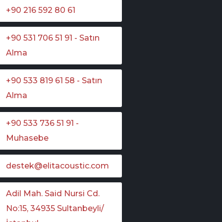
+90 216 592 80 61
+90 531 706 51 91 - Satın
Alma
+90 533 819 61 58 - Satın
Alma
+90 533 736 51 91 -
Muhasebe
destek@elitacoustic.com
Adil Mah. Said Nursi Cd.
No:15, 34935 Sultanbeyli/