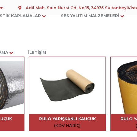
om
Adil Mah. Said Nursi Cd. No:15, 34935 Sultanbeyli/İs
STIK KAPLAMALAR
SES YALITIM MALZEMELERI
LAMA
İLETIŞIM
AUÇUK
RULO YAPIŞKANLI KAUÇUK
RULO Y
(KDV HARIÇ)