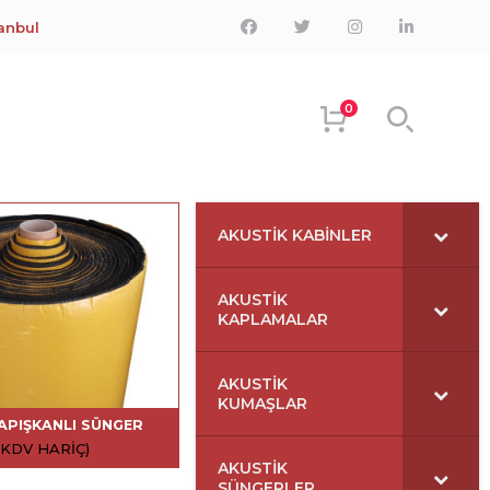
Facebook
Twitter
Instagram
LinkedIn
tanbul
Profile
Profile
Profile
Profile
0
AKUSTIK KABINLER
AKUSTIK
KAPLAMALAR
AKUSTIK
KUMAŞLAR
APIŞKANLI SÜNGER
(KDV HARIÇ)
AKUSTIK
SÜNGERLER