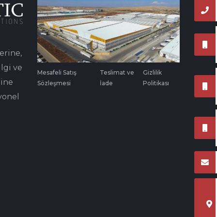
erine,
lgi ve
Mesafeli Satış
Teslimat ve
Gizlilik
rine
Sözleşmesi
İade
Politikası
yonel