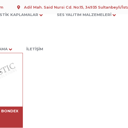
om
Adil Mah. Said Nursi Cd. No:15, 34935 Sultanbeyli/İs
STIK KAPLAMALAR
SES YALITIM MALZEMELERI
LAMA
İLETIŞIM
I BONDEX