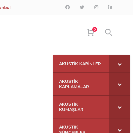
Facebook
Twitter
Instagram
LinkedIn
tanbul
Profile
Profile
Profile
Profile
0
AKUSTIK KABINLER
AKUSTIK
KAPLAMALAR
AKUSTIK
KUMAŞLAR
AKUSTIK
SÜNGERLER