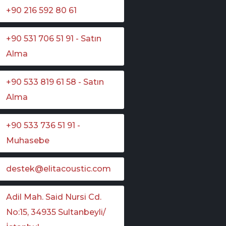
+90 216 592 80 61
+90 531 706 51 91 - Satın
Alma
+90 533 819 61 58 - Satın
Alma
+90 533 736 51 91 -
Muhasebe
destek@elitacoustic.com
Adil Mah. Said Nursi Cd.
No:15, 34935 Sultanbeyli/