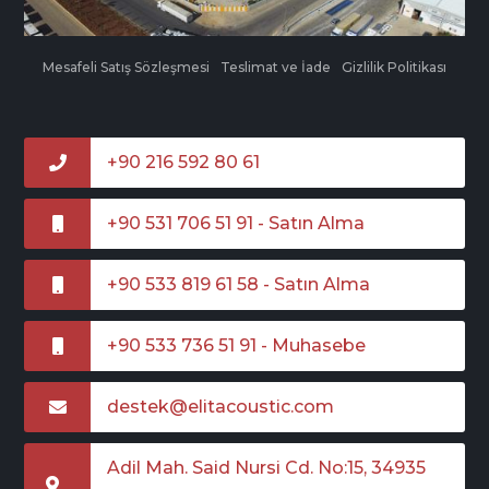
Mesafeli Satış Sözleşmesi
Teslimat ve İade
Gizlilik Politikası
+90 216 592 80 61
+90 531 706 51 91 - Satın Alma
+90 533 819 61 58 - Satın Alma
+90 533 736 51 91 - Muhasebe
destek@elitacoustic.com
Adil Mah. Said Nursi Cd. No:15, 34935