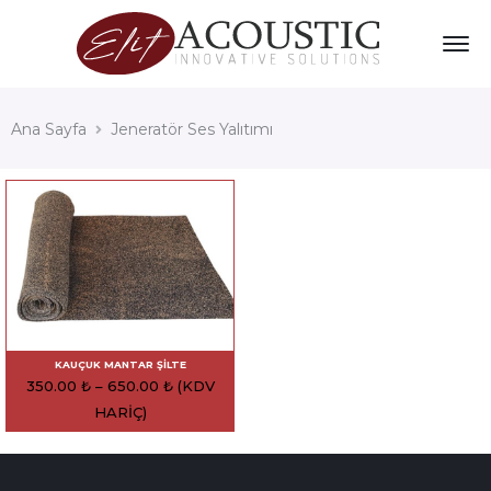
Ana Sayfa
Jeneratör Ses Yalıtımı
KAUÇUK MANTAR ŞILTE
350.00
₺
–
650.00
₺
(KDV
HARIÇ)