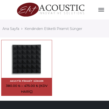
Ana Sayfa
Kendinden Etiketli Piramit Sünger
AKUSTIK PIRAMIT SÜNGER
380.00
₺
–
475.00
₺
(KDV
HARIÇ)