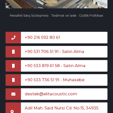
Mesafeli Satış Sözleşmesi
Teslimat ve İade
Gizlilik Politikası
+90 216 592 80 61
+90 531 706 51 91 - Satın Alma
+90 533 819 61 58 - Satın Alma
+90 533 736 51 91 - Muhasebe
destek@elitacoustic.com
Adil Mah. Said Nursi Cd. No:15, 34935