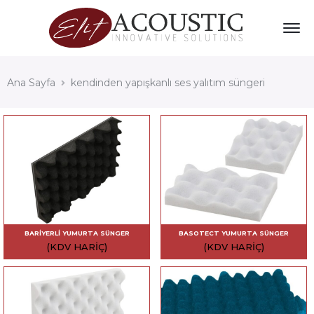
Ana Sayfa
kendinden yapışkanlı ses yalıtım süngeri
BARIYERLI YUMURTA SÜNGER
BASOTECT YUMURTA SÜNGER
(KDV HARIÇ)
(KDV HARIÇ)