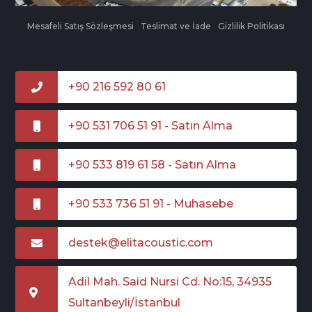
Mesafeli Satış Sözleşmesi
Teslimat ve İade
Gizlilik Politikası
+90 216 592 80 61
+90 531 706 51 91 - Satın Alma
+90 533 819 61 58 - Satın Alma
+90 533 736 51 91 - Muhasebe
destek@elitacoustic.com
Adil Mah. Said Nursi Cd. No:15, 34935
Sultanbeyli/İstanbul