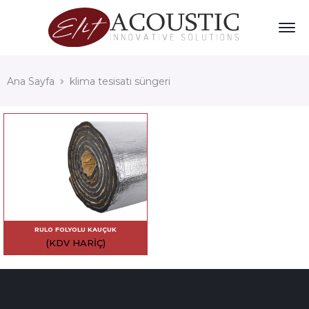
Ana Sayfa
klima tesisatı süngeri
RULO FOLYOLU KAUÇUK
(KDV HARIÇ)