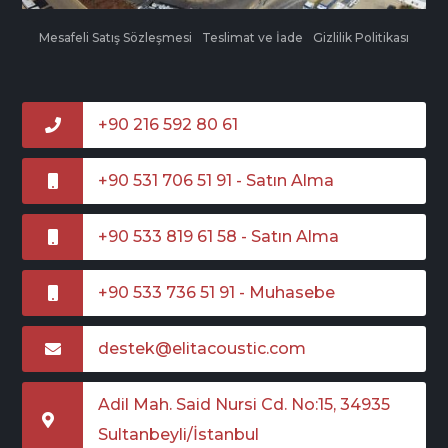
Mesafeli Satış Sözleşmesi
Teslimat ve İade
Gizlilik Politikası
+90 216 592 80 61
+90 531 706 51 91 - Satın Alma
+90 533 819 61 58 - Satın Alma
+90 533 736 51 91 - Muhasebe
destek@elitacoustic.com
Adil Mah. Said Nursi Cd. No:15, 34935
Sultanbeyli/İstanbul