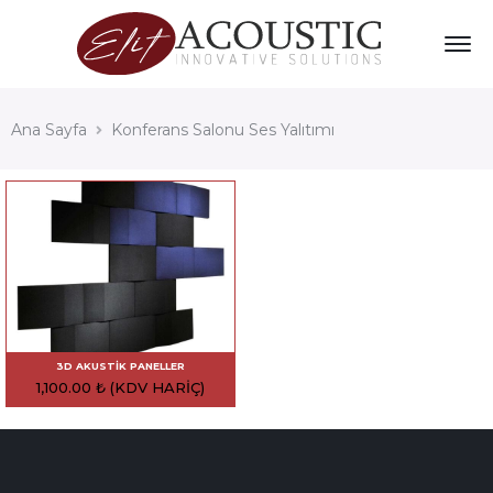
Ana Sayfa
Konferans Salonu Ses Yalıtımı
3D AKUSTIK PANELLER
1,100.00
₺
(KDV HARIÇ)