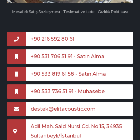
Mesafeli Satış Sözleşmesi
Teslimat ve İade
Gizlilik Politikası
+90 216 592 80 61
+90 531 706 51 91 - Satın Alma
+90 533 819 61 58 - Satın Alma
+90 533 736 51 91 - Muhasebe
destek@elitacoustic.com
Adil Mah. Said Nursi Cd. No:15, 34935
Sultanbeyli/İstanbul