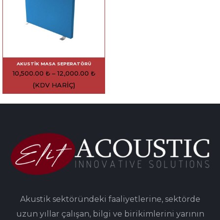
AKUSTIK MASA SEPERATÖRÜ
10,500.00
₺
–
12,000.00
₺
(KDV HARIÇ)
Akustik sektöründeki faaliyetlerine, sektörde
uzun yıllar çalışan, bilgi ve birikimlerini yarının