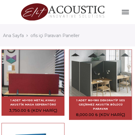
Ana Sayfa
ofis içi Paravan Paneller
1 ADET 40×100 METAL AYAKLI
1 ADET 80×180 DEKORATIF SES
AKUSTIK MASA SEPERATÖRÜ
GEÇIRMEZ AKUSTIK BÖLÜCÜ
PARAVAN
3,750.00
₺
(KDV HARIÇ)
8,000.00
₺
(KDV HARIÇ)