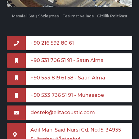
Mesafeli Satış Sözleşmesi
Teslimat ve İade
Gizlilik Politikası
+90 216 592 80 61
+90 531 706 51 91 - Satın Alma
+90 533 819 61 58 - Satın Alma
+90 533 736 51 91 - Muhasebe
destek@elitacoustic.com
Adil Mah. Said Nursi Cd. No:15, 34935