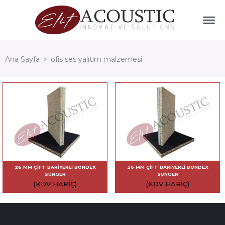
Ana Sayfa
ofis ses yalıtım malzemesi
26 MM ÇIFT BARIYERLI BONDEX
36 MM ÇIFT BARIYERLI BONDEX
SÜNGER
SÜNGER
(KDV HARIÇ)
(KDV HARIÇ)