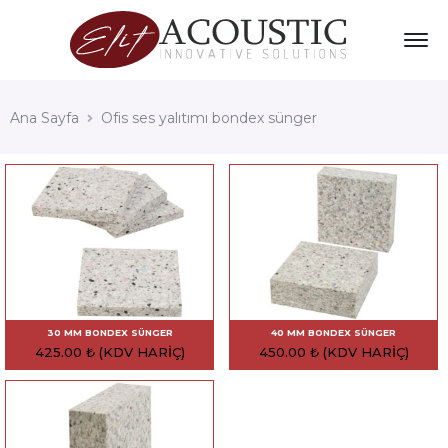
Ana Sayfa
Ofis ses yalıtımı bondex sünger
30 MM BONDEX SÜNGER
40 MM BONDEX SÜNGER
425.00
₺
(KDV HARIÇ)
450.00
₺
(KDV HARIÇ)