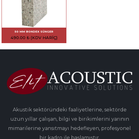
50 MM BONDEX SÜNGER
490.00
₺
(KDV HARIÇ)
Akustik sektöründeki faaliyetlerine, sektörde
uzun yıllar çalışan, bilgi ve birikimlerini yarının
mimarilerine yansıtmayı hedefleyen, profesyonel
bir kadro ile başlamıştır.