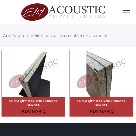
Ana Sayfa
online ses yalıtım malzemesi satın al
46 MM ÇIFT BARIYERLI BONDEX
56 MM ÇIFT BARIYERLI BONDEX
SÜNGER
SÜNGER
(KDV HARIÇ)
(KDV HARIÇ)