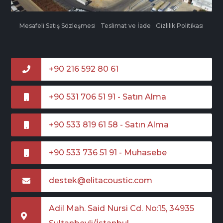
Mesafeli Satış Sözleşmesi
Teslimat ve İade
Gizlilik Politikası
+90 216 592 80 61
+90 531 706 51 91 - Satın Alma
+90 533 819 61 58 - Satın Alma
+90 533 736 51 91 - Muhasebe
destek@elitacoustic.com
Adil Mah. Said Nursi Cd. No:15, 34935