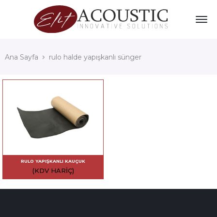
Ana Sayfa
rulo halde yapışkanlı sünger
RULO YAPIŞKANLI KAUÇUK
(KDV HARIÇ)