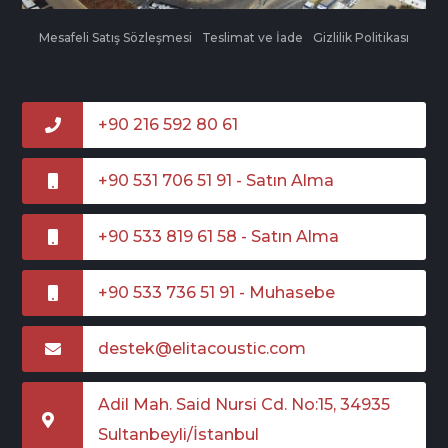
Mesafeli Satış Sözleşmesi
Teslimat ve İade
Gizlilik Politikası
+90 216 592 80 61
+90 531 706 51 91 - Satın Alma
+90 533 819 61 58 - Satın Alma
+90 533 736 51 91 - Muhasebe
destek@elitacoustic.com
Adil Mah. Said Nursi Cd. No:15, 34935
Sultanbeyli/İstanbul