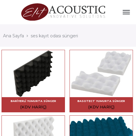
Ana Sayfa
ses kayıt odası süngeri
BARIYERLI YUMURTA SÜNGER
BASOTECT YUMURTA SÜNGER
(KDV HARIÇ)
(KDV HARIÇ)