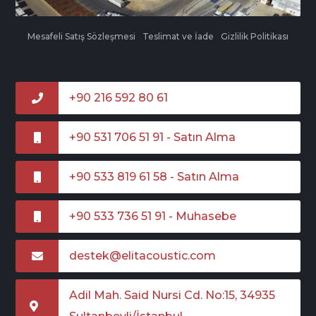
Mesafeli Satış Sözleşmesi
Teslimat ve İade
Gizlilik Politikası
+90 216 592 80 61
+90 531 706 51 91 - Satın Alma
+90 533 819 61 58 - Satın Alma
+90 533 736 51 91 - Muhasebe
destek@elitacoustic.com
Adil Mah. Said Nursi Cd. No:15, 34935