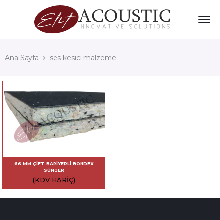
Ana Sayfa
ses kesici malzeme
66 MM ÇIFT BARIYERLI BONDEX
SÜNGER
(KDV HARIÇ)