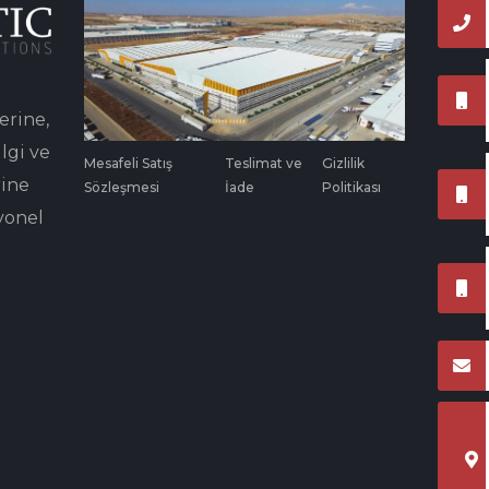
erine,
lgi ve
Mesafeli Satış
Teslimat ve
Gizlilik
rine
Sözleşmesi
İade
Politikası
yonel