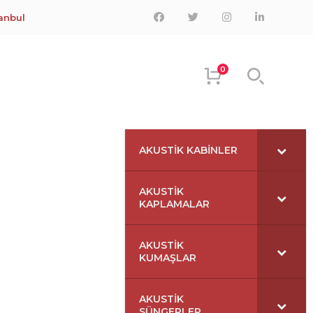
Facebook
Twitter
Instagram
LinkedIn
tanbul
Profile
Profile
Profile
Profile
0
AKUSTIK KABINLER
AKUSTIK
KAPLAMALAR
AKUSTIK
KUMAŞLAR
AKUSTIK
SÜNGERLER