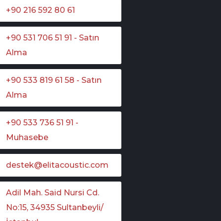
+90 216 592 80 61
+90 531 706 51 91 - Satın
Alma
+90 533 819 61 58 - Satın
Alma
+90 533 736 51 91 -
Muhasebe
destek@elitacoustic.com
Adil Mah. Said Nursi Cd.
No:15, 34935 Sultanbeyli/