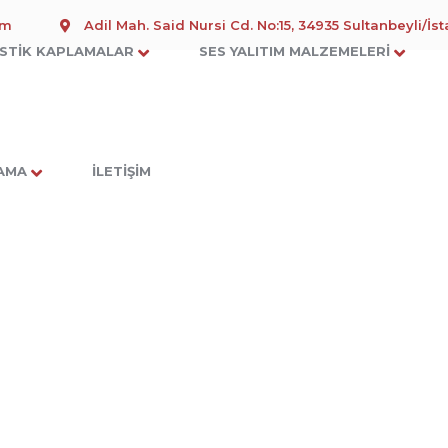
om
Adil Mah. Said Nursi Cd. No:15, 34935 Sultanbeyli/İs
STIK KAPLAMALAR
SES YALITIM MALZEMELERI
LAMA
İLETIŞIM