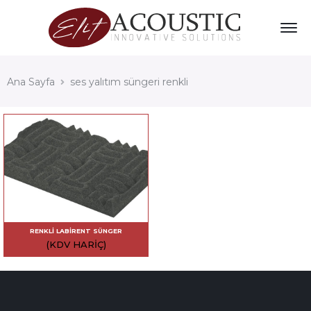
Ana Sayfa
ses yalıtım süngeri renkli
RENKLI LABIRENT SÜNGER
(KDV HARIÇ)