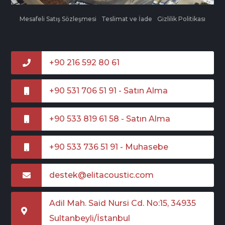
Mesafeli Satış Sözleşmesi
Teslimat ve İade
Gizlilik Politikası
+90 216 592 80 61
+90 531 706 51 91 - Satın Alma
+90 533 819 61 58 - Satın Alma
+90 533 736 51 91 - Muhasebe
destek@elitacoustic.com
Adil Mah. Said Nursi Cd. No:15, 34935
Sultanbeyli/İstanbul