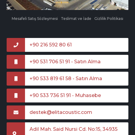
Mesafeli Satış Sözleşmesi
Teslimat ve İade
Gizlilik Politikası
+90 216 592 80 61
+90 531 706 51 91 - Satın Alma
+90 533 819 61 58 - Satın Alma
+90 533 736 51 91 - Muhasebe
destek@elitacoustic.com
Adil Mah. Said Nursi Cd. No:15, 34935