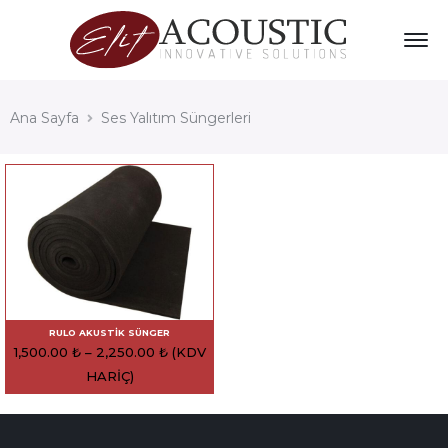
Ana Sayfa
Ses Yalıtım Süngerleri
RULO AKUSTIK SÜNGER
1,500.00
₺
–
2,250.00
₺
(KDV
HARIÇ)