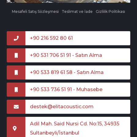
Mesafeli Satış Sözleşmesi
Teslimat ve İade
Gizlilik Politikası
+90 216 592 80 61
+90 531 706 51 91 - Satın Alma
+90 533 819 61 58 - Satın Alma
+90 533 736 51 91 - Muhasebe
destek@elitacoustic.com
Adil Mah. Said Nursi Cd. No:15, 34935
Sultanbeyli/İstanbul