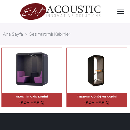
Ana Sayfa
Ses Yalıtımlı Kabinler
AKUSTIK OFIS KABINI
TELEFON GÖRÜŞME KABINI
(KDV HARIÇ)
(KDV HARIÇ)