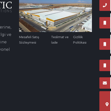
erine,
lgi ve
Mesafeli Satış
Teslimat ve
Gizlilik
rine
Sözleşmesi
İade
Politikası
yonel