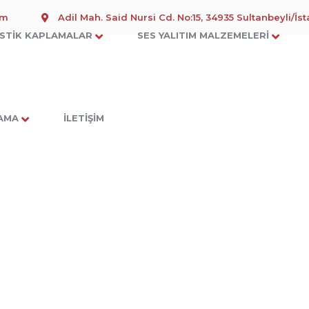
om
Adil Mah. Said Nursi Cd. No:15, 34935 Sultanbeyli/İs
STIK KAPLAMALAR
SES YALITIM MALZEMELERI
LAMA
İLETIŞIM