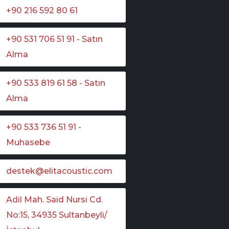
+90 216 592 80 61
+90 531 706 51 91 - Satın
Alma
+90 533 819 61 58 - Satın
Alma
+90 533 736 51 91 -
Muhasebe
destek@elitacoustic.com
Adil Mah. Said Nursi Cd.
No:15, 34935 Sultanbeyli/