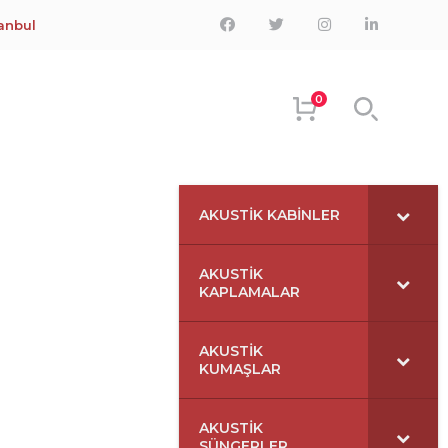
Facebook
Twitter
Instagram
LinkedIn
tanbul
Profile
Profile
Profile
Profile
0
AKUSTIK KABINLER
AKUSTIK
KAPLAMALAR
AKUSTIK
KUMAŞLAR
AKUSTIK
SÜNGERLER