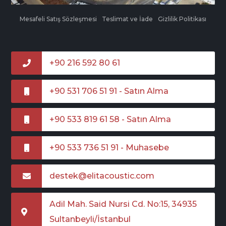
Mesafeli Satış Sözleşmesi
Teslimat ve İade
Gizlilik Politikası
+90 216 592 80 61
+90 531 706 51 91 - Satın Alma
+90 533 819 61 58 - Satın Alma
+90 533 736 51 91 - Muhasebe
destek@elitacoustic.com
Adil Mah. Said Nursi Cd. No:15, 34935
Sultanbeyli/İstanbul