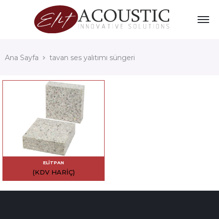
Ana Sayfa
tavan ses yalıtımı süngeri
ELITPAN
(KDV HARIÇ)