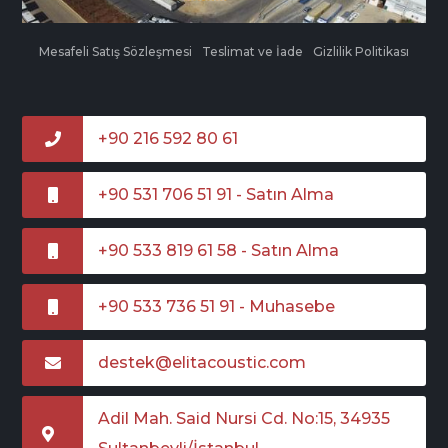
Mesafeli Satış Sözleşmesi
Teslimat ve İade
Gizlilik Politikası
+90 216 592 80 61
+90 531 706 51 91 - Satın Alma
+90 533 819 61 58 - Satın Alma
+90 533 736 51 91 - Muhasebe
destek@elitacoustic.com
Adil Mah. Said Nursi Cd. No:15, 34935