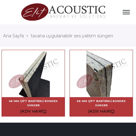
Ana Sayfa
tavana uygulanabilir ses yalıtım süngeri
46 MM ÇIFT BARIYERLI BONDEX
56 MM ÇIFT BARIYERLI BONDEX
SÜNGER
SÜNGER
(KDV HARIÇ)
(KDV HARIÇ)