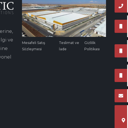
erine,
lgi ve
Mesafeli Satış
Teslimat ve
Gizlilik
rine
Sözleşmesi
İade
Politikası
yonel