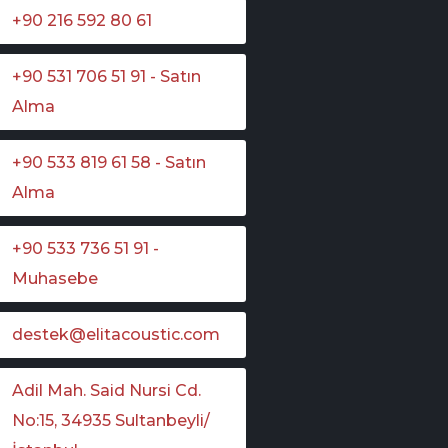
+90 216 592 80 61
+90 531 706 51 91 - Satın
Alma
+90 533 819 61 58 - Satın
Alma
+90 533 736 51 91 -
Muhasebe
destek@elitacoustic.com
Adil Mah. Said Nursi Cd.
No:15, 34935 Sultanbeyli/