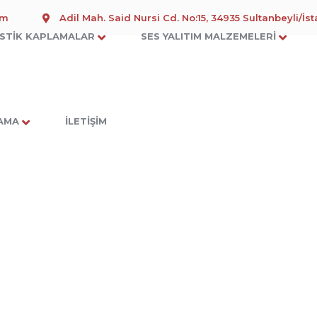
om
Adil Mah. Said Nursi Cd. No:15, 34935 Sultanbeyli/İs
STIK KAPLAMALAR
SES YALITIM MALZEMELERI
LAMA
İLETIŞIM