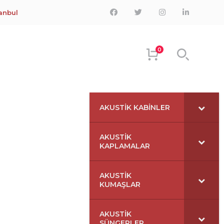
Facebook
Twitter
Instagram
LinkedIn
tanbul
Profile
Profile
Profile
Profile
0
AKUSTIK KABINLER
AKUSTIK
KAPLAMALAR
AKUSTIK
KUMAŞLAR
AKUSTIK
SÜNGERLER