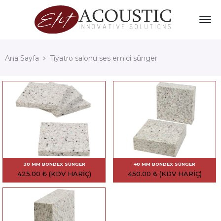
Ana Sayfa
Tiyatro salonu ses emici sünger
30 MM BONDEX SÜNGER
40 MM BONDEX SÜNGER
425.00
₺
(KDV HARIÇ)
450.00
₺
(KDV HARIÇ)