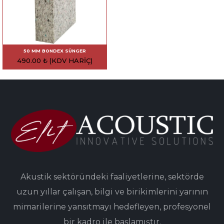
50 MM BONDEX SÜNGER
490.00
₺
(KDV HARIÇ)
Akustik sektöründeki faaliyetlerine, sektörde
uzun yıllar çalışan, bilgi ve birikimlerini yarının
mimarilerine yansıtmayı hedefleyen, profesyonel
bir kadro ile başlamıştır.