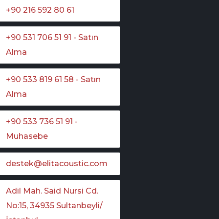
+90 216 592 80 61
+90 531 706 51 91 - Satın
Alma
+90 533 819 61 58 - Satın
Alma
+90 533 736 51 91 -
Muhasebe
destek@elitacoustic.com
Adil Mah. Said Nursi Cd.
No:15, 34935 Sultanbeyli/