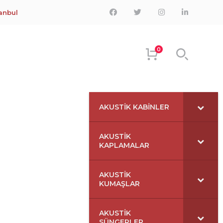
Facebook
Twitter
Instagram
LinkedIn
tanbul
Profile
Profile
Profile
Profile
0
AKUSTIK KABINLER
AKUSTIK
KAPLAMALAR
AKUSTIK
KUMAŞLAR
AKUSTIK
SÜNGERLER