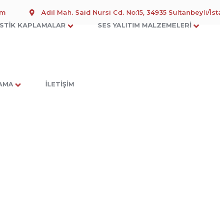
om
Adil Mah. Said Nursi Cd. No:15, 34935 Sultanbeyli/İs
STIK KAPLAMALAR
SES YALITIM MALZEMELERI
LAMA
İLETIŞIM