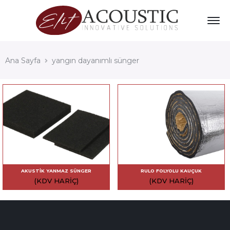
Ana Sayfa
yangın dayanımlı sünger
AKUSTIK YANMAZ SÜNGER
RULO FOLYOLU KAUÇUK
(KDV HARIÇ)
(KDV HARIÇ)