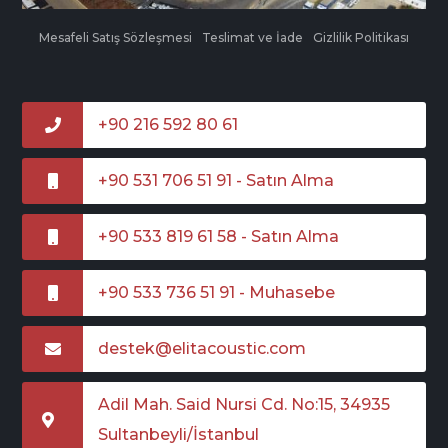
Mesafeli Satış Sözleşmesi
Teslimat ve İade
Gizlilik Politikası
+90 216 592 80 61
+90 531 706 51 91 - Satın Alma
+90 533 819 61 58 - Satın Alma
+90 533 736 51 91 - Muhasebe
destek@elitacoustic.com
Adil Mah. Said Nursi Cd. No:15, 34935
Sultanbeyli/İstanbul