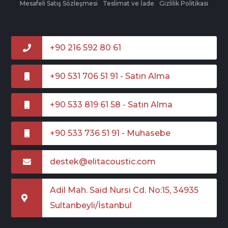
Mesafeli Satış Sözleşmesi
Teslimat ve İade
Gizlilik Politikası
+90 216 592 80 61
+90 531 706 51 91 - Satın Alma
+90 533 819 61 58 - Satın Alma
+90 533 736 51 91 - Muhasebe
destek@elitacoustic.com
Adil Mah. Said Nursi Cd. No:15, 34935
Sultanbeyli/İstanbul