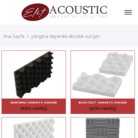
Ana Sayfa
yangına dayanıklı akustik sünger
BARIYERLI YUMURTA SÜNGER
BASOTECT YUMURTA SÜNGER
(KDV HARIÇ)
(KDV HARIÇ)