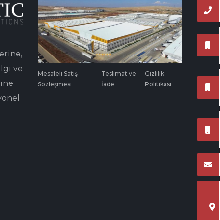
erine,
lgi ve
Mesafeli Satış
Teslimat ve
Gizlilik
rine
Sözleşmesi
İade
Politikası
yonel