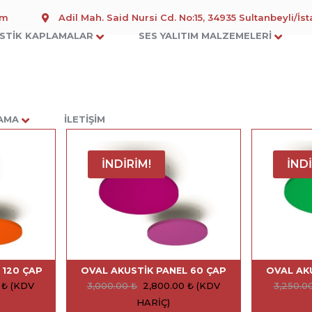
om
Adil Mah. Said Nursi Cd. No:15, 34935 Sultanbeyli/İs
STIK KAPLAMALAR
SES YALITIM MALZEMELERI
LAMA
İLETIŞIM
İNDIRIM!
İNDI
 120 ÇAP
OVAL AKUSTIK PANEL 60 ÇAP
OVAL AK
0
₺
(KDV
3,000.00
₺
2,800.00
₺
(KDV
3,250.0
HARIÇ)