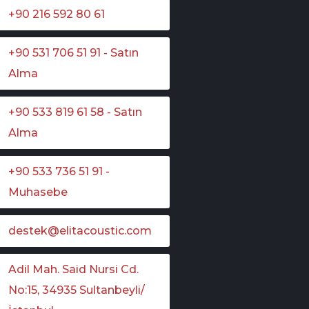
+90 216 592 80 61
+90 531 706 51 91 - Satın
Alma
+90 533 819 61 58 - Satın
Alma
+90 533 736 51 91 -
Muhasebe
destek@elitacoustic.com
Adil Mah. Said Nursi Cd.
No:15, 34935 Sultanbeyli/