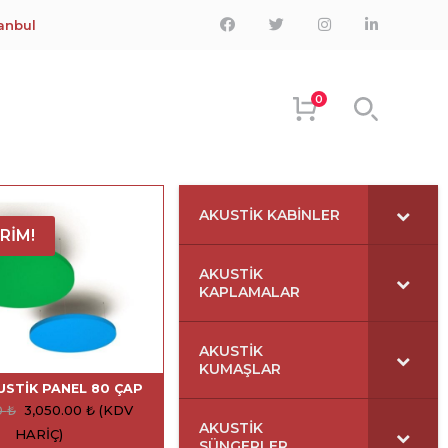
Facebook
Twitter
Instagram
LinkedIn
tanbul
Profile
Profile
Profile
Profile
0
AKUSTIK KABINLER
RIM!
AKUSTIK
KAPLAMALAR
AKUSTIK
KUMAŞLAR
USTIK PANEL 80 ÇAP
0
₺
3,050.00
₺
(KDV
AKUSTIK
HARIÇ)
SÜNGERLER