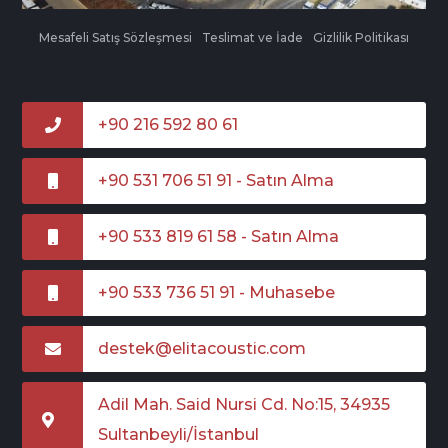
Mesafeli Satış Sözleşmesi
Teslimat ve İade
Gizlilik Politikası
+90 216 592 80 61
+90 531 706 51 91 - Satın Alma
+90 533 819 61 58 - Satın Alma
+90 533 736 51 91 - Muhasebe
destek@elitacoustic.com
Adil Mah. Said Nursi Cd. No:15, 34935
Sultanbeyli/İstanbul