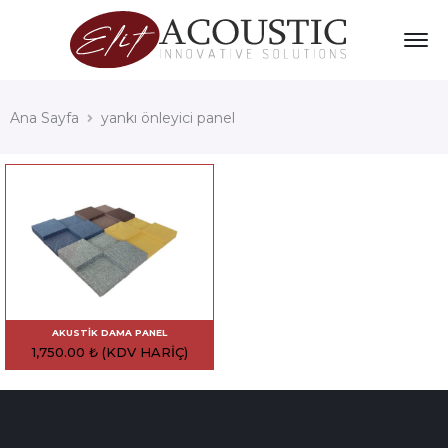
Ana Sayfa
yankı önleyici panel
AKUSTIK DAMA PANEL
1,750.00
₺
(KDV HARIÇ)