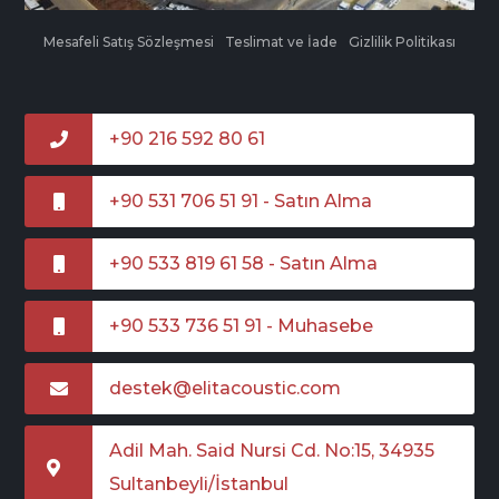
Mesafeli Satış Sözleşmesi
Teslimat ve İade
Gizlilik Politikası
+90 216 592 80 61
+90 531 706 51 91 - Satın Alma
+90 533 819 61 58 - Satın Alma
+90 533 736 51 91 - Muhasebe
destek@elitacoustic.com
Adil Mah. Said Nursi Cd. No:15, 34935
Sultanbeyli/İstanbul