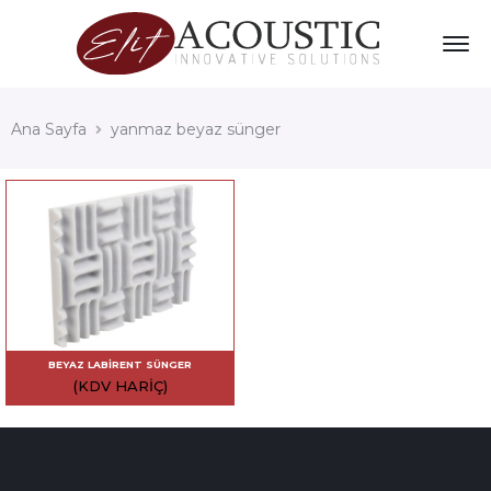
Ana Sayfa
yanmaz beyaz sünger
BEYAZ LABIRENT SÜNGER
(KDV HARIÇ)