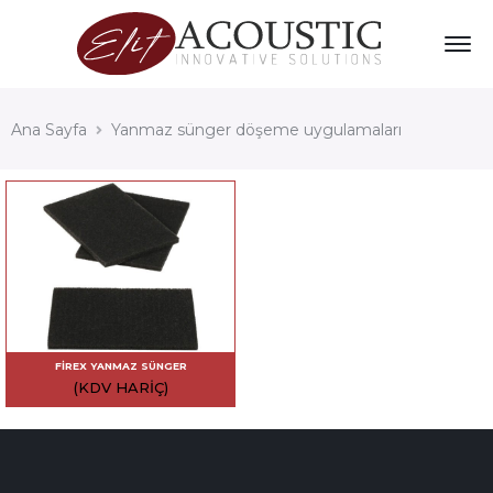
Ana Sayfa
Yanmaz sünger döşeme uygulamaları
FIREX YANMAZ SÜNGER
(KDV HARIÇ)