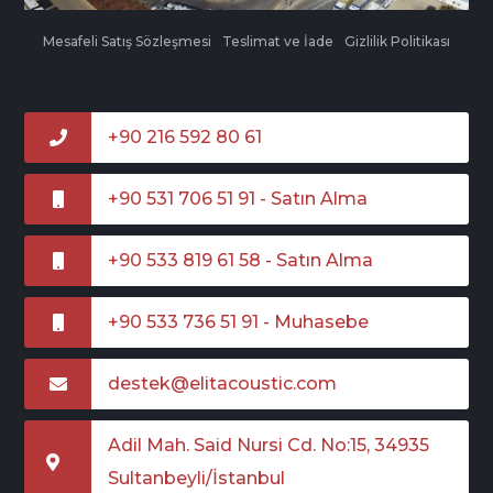
Mesafeli Satış Sözleşmesi
Teslimat ve İade
Gizlilik Politikası
+90 216 592 80 61
+90 531 706 51 91 - Satın Alma
+90 533 819 61 58 - Satın Alma
+90 533 736 51 91 - Muhasebe
destek@elitacoustic.com
Adil Mah. Said Nursi Cd. No:15, 34935
Sultanbeyli/İstanbul