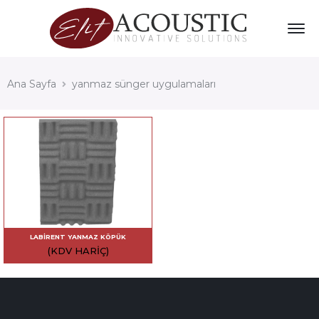
Ana Sayfa
yanmaz sünger uygulamaları
LABIRENT YANMAZ KÖPÜK
(KDV HARIÇ)