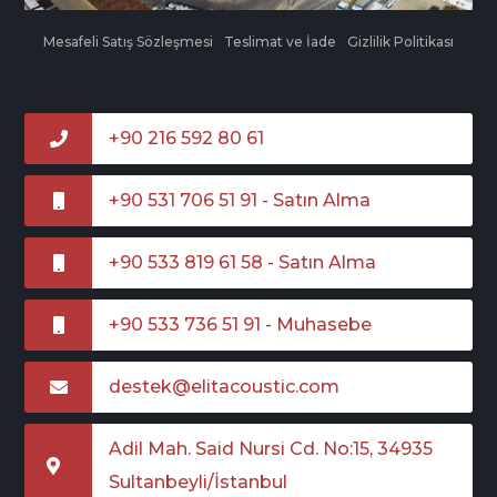
Mesafeli Satış Sözleşmesi
Teslimat ve İade
Gizlilik Politikası
+90 216 592 80 61
+90 531 706 51 91 - Satın Alma
+90 533 819 61 58 - Satın Alma
+90 533 736 51 91 - Muhasebe
destek@elitacoustic.com
Adil Mah. Said Nursi Cd. No:15, 34935
Sultanbeyli/İstanbul